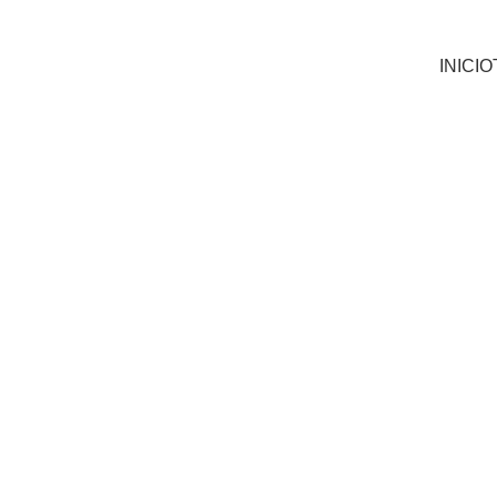
INICIO
ESCUELA ECONOMICA SOBERANISTA
Theo Belok
7/5/2026
10 min read